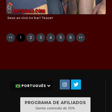
Sexo ao vivo no bar! Teaser
<<
1
2
3
4
5
6
>>
PORTUGUÊS
PROGRAMA DE AFILIADOS
Ganhe comissão de 55%