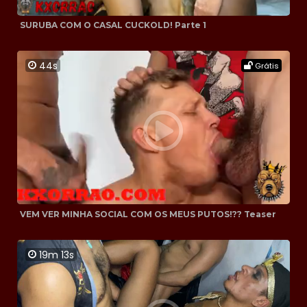
SURUBA COM O CASAL CUCKOLD! Parte 1
44s
Grátis
VEM VER MINHA SOCIAL COM OS MEUS PUTOS!?? Teaser
19m 13s