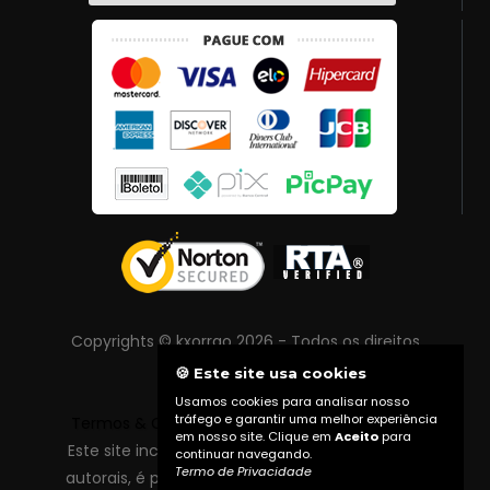
Copyrights © kxorrao 2026 - Todos os direitos
reservados
🍪 Este site usa cookies
Usamos cookies para analisar nosso
tráfego e garantir uma melhor experiência
Termos & Condições
|
Política de Privacidade
em nosso site. Clique em
Aceito
para
Este site inclui conteúdo protegido por direitos
continuar navegando.
Termo de Privacidade
autorais, é proibida reprodução total ou parcial