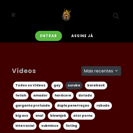
ENTRAR
ASSINE JÁ
Vídeos
Mais recentes
Todos os Vídeos
gay
suruba
bareback
fetish
amador
hardcore
dotado
garganta profunda
dupla penetraçao
rabudo
big ass
anal
blownjob
ator porno
interracial
submisso
fisting