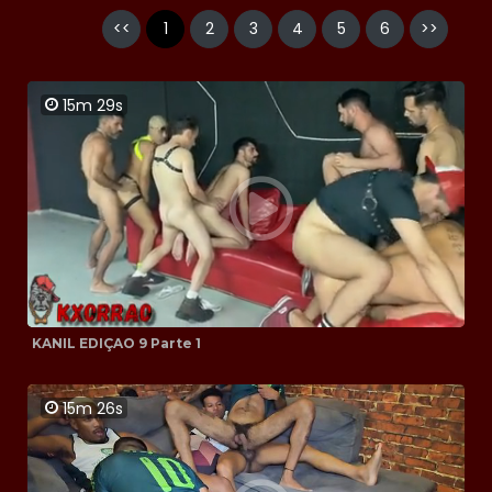
<<
1
2
3
4
5
6
>>
15m 29s
KANIL EDIÇAO 9 Parte 1
15m 26s