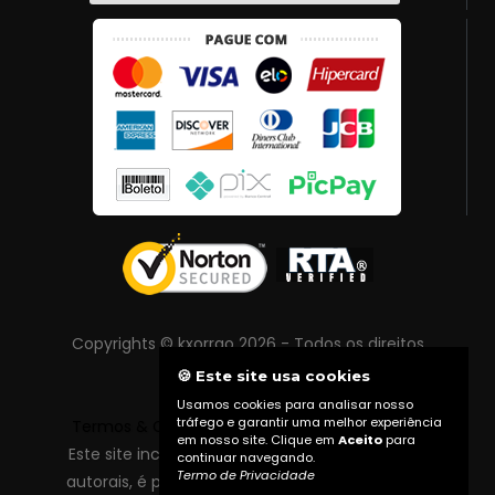
Copyrights © kxorrao 2026 - Todos os direitos
reservados
🍪 Este site usa cookies
Usamos cookies para analisar nosso
tráfego e garantir uma melhor experiência
Termos & Condições
|
Política de Privacidade
em nosso site. Clique em
Aceito
para
Este site inclui conteúdo protegido por direitos
continuar navegando.
Termo de Privacidade
autorais, é proibida reprodução total ou parcial