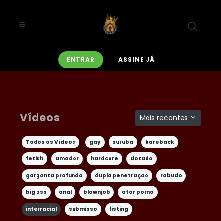
ENTRAR
ASSINE JÁ
Vídeos
Mais recentes
Todos os Vídeos
gay
suruba
bareback
fetish
amador
hardcore
dotado
garganta profunda
dupla penetraçao
rabudo
big ass
anal
blownjob
ator porno
interracial
submisso
fisting