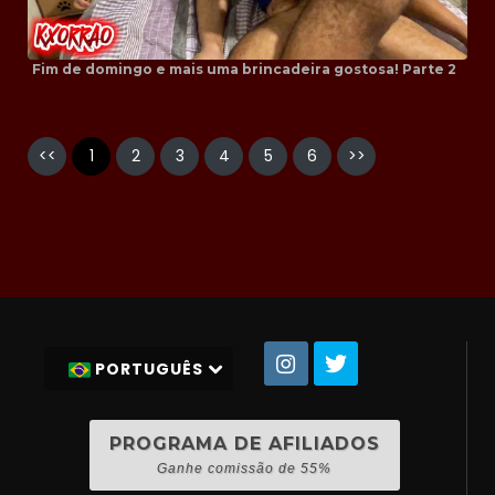
Fim de domingo e mais uma brincadeira gostosa! Parte 2
<<
1
2
3
4
5
6
>>
PORTUGUÊS
PROGRAMA DE AFILIADOS
Ganhe comissão de 55%