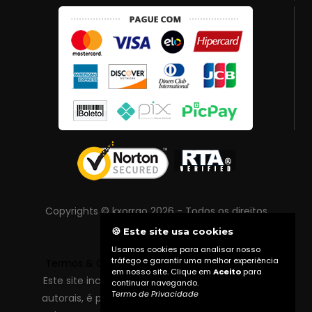
Copyrights © kxorrao 2026 - Todos os direitos
reservados
🍪 Este site usa cookies
Usamos cookies para analisar nosso
tráfego e garantir uma melhor experiência
Termos & Condições
|
Política de Privacidade
em nosso site. Clique em
Aceito
para
Este site inclui conteúdo protegido por direitos
continuar navegando.
Termo de Privacidade
autorais, é proibida reprodução total ou parcial