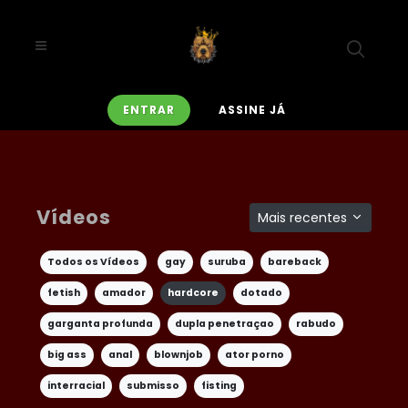
ENTRAR
ASSINE JÁ
Vídeos
Mais recentes
Todos os Vídeos
gay
suruba
bareback
fetish
amador
hardcore
dotado
garganta profunda
dupla penetraçao
rabudo
big ass
anal
blownjob
ator porno
interracial
submisso
fisting