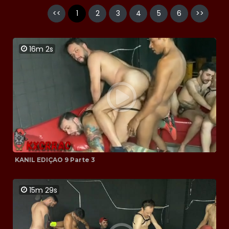
<<
1
2
3
4
5
6
>>
16m 2s
KANIL EDIÇAO 9 Parte 3
15m 29s