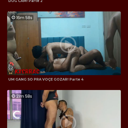
DOG CAM! Parte 2
16m 58s
UM GANG SO PRA VOÇE GOZAR! Parte 4
21m 58s